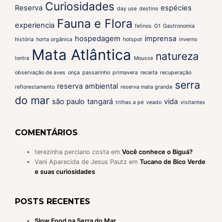
Curiosidades
Reserva
espécies
day use
destino
Fauna e Flora
experiencia
felinos
G1
Gastronomia
hospedagem
imprensa
história
horta orgânica
hotspot
inverno
Mata Atlântica
natureza
lontra
Mousse
observação de aves
onça
passarinho
primavera
receita
recuperação
serra
reserva ambiental
reflorestamento
reserva mata grande
do mar
são paulo
tangará
vida
trilhas a pé
veado
visitantes
COMENTÁRIOS
terezinha perciano costa
em
Você conhece o Biguá?
Vani Aparecida de Jesus Pautz
em
Tucano de Bico Verde
e suas curiosidades
POSTS RECENTES
Slow Food na Serra do Mar