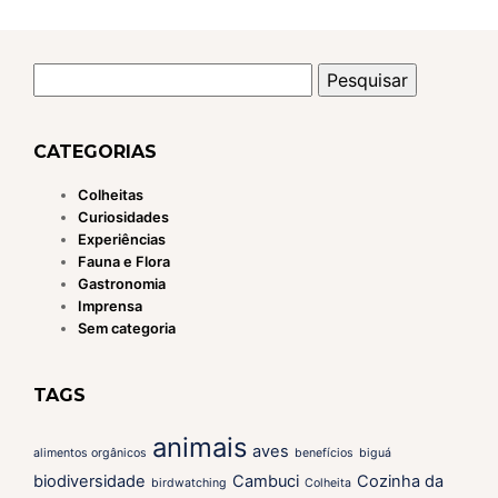
Pesquisar
por:
CATEGORIAS
Colheitas
Curiosidades
Experiências
Fauna e Flora
Gastronomia
Imprensa
Sem categoria
TAGS
animais
aves
alimentos orgânicos
benefícios
biguá
biodiversidade
Cambuci
Cozinha da
birdwatching
Colheita