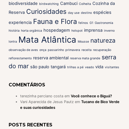
biodiversidade
Cambuci
Cozinha da
birdwatching
Colheita
Curiosidades
Reserva
espécies
day use
destino
Fauna e Flora
experiencia
felinos
G1
Gastronomia
hospedagem
imprensa
história
horta orgânica
hotspot
inverno
Mata Atlântica
natureza
lontra
Mousse
observação de aves
onça
passarinho
primavera
receita
recuperação
serra
reserva ambiental
reflorestamento
reserva mata grande
do mar
são paulo
tangará
vida
trilhas a pé
veado
visitantes
COMENTÁRIOS
terezinha perciano costa
em
Você conhece o Biguá?
Vani Aparecida de Jesus Pautz
em
Tucano de Bico Verde
e suas curiosidades
POSTS RECENTES