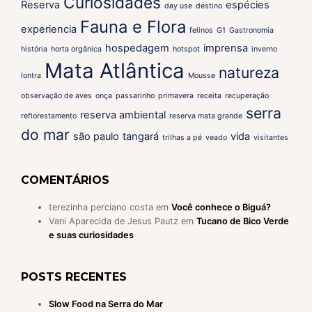
Curiosidades
Reserva
espécies
day use
destino
Fauna e Flora
experiencia
felinos
G1
Gastronomia
hospedagem
imprensa
história
horta orgânica
hotspot
inverno
Mata Atlântica
natureza
lontra
Mousse
observação de aves
onça
passarinho
primavera
receita
recuperação
serra
reserva ambiental
reflorestamento
reserva mata grande
do mar
são paulo
tangará
vida
trilhas a pé
veado
visitantes
COMENTÁRIOS
terezinha perciano costa
em
Você conhece o Biguá?
Vani Aparecida de Jesus Pautz
em
Tucano de Bico Verde
e suas curiosidades
POSTS RECENTES
Slow Food na Serra do Mar