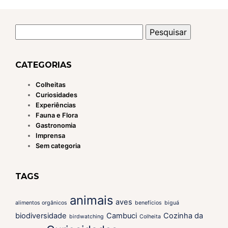
Pesquisar
por:
CATEGORIAS
Colheitas
Curiosidades
Experiências
Fauna e Flora
Gastronomia
Imprensa
Sem categoria
TAGS
animais
aves
alimentos orgânicos
benefícios
biguá
biodiversidade
Cambuci
Cozinha da
birdwatching
Colheita