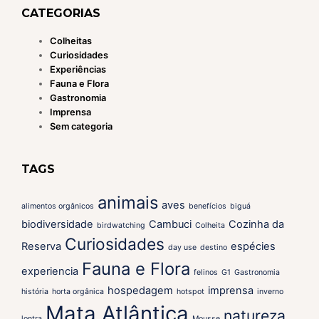
CATEGORIAS
Colheitas
Curiosidades
Experiências
Fauna e Flora
Gastronomia
Imprensa
Sem categoria
TAGS
animais
aves
alimentos orgânicos
benefícios
biguá
biodiversidade
Cambuci
Cozinha da
birdwatching
Colheita
Curiosidades
Reserva
espécies
day use
destino
Fauna e Flora
experiencia
felinos
G1
Gastronomia
hospedagem
imprensa
história
horta orgânica
hotspot
inverno
Mata Atlântica
natureza
lontra
Mousse