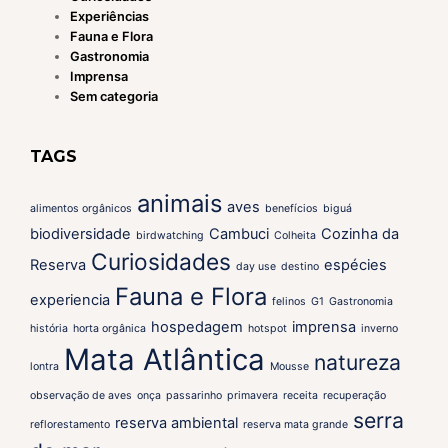
Experiências
Fauna e Flora
Gastronomia
Imprensa
Sem categoria
TAGS
animais
aves
alimentos orgânicos
benefícios
biguá
biodiversidade
Cambuci
Cozinha da
birdwatching
Colheita
Curiosidades
Reserva
espécies
day use
destino
Fauna e Flora
experiencia
felinos
G1
Gastronomia
hospedagem
imprensa
história
horta orgânica
hotspot
inverno
Mata Atlântica
natureza
lontra
Mousse
observação de aves
onça
passarinho
primavera
receita
recuperação
serra
reserva ambiental
reflorestamento
reserva mata grande