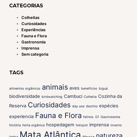
CATEGORIAS
Colheitas
Curiosidades
Experiências
Fauna e Flora
Gastronomia
Imprensa
Sem categoria
TAGS
animais
aves
alimentos orgânicos
benefícios
biguá
biodiversidade
Cambuci
Cozinha da
birdwatching
Colheita
Curiosidades
Reserva
espécies
day use
destino
Fauna e Flora
experiencia
felinos
G1
Gastronomia
hospedagem
imprensa
história
horta orgânica
hotspot
inverno
Mata Atlântica
natureza
lontra
Mousse