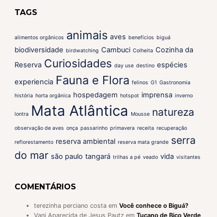
TAGS
animais
aves
alimentos orgânicos
benefícios
biguá
biodiversidade
Cambuci
Cozinha da
birdwatching
Colheita
Curiosidades
Reserva
espécies
day use
destino
Fauna e Flora
experiencia
felinos
G1
Gastronomia
hospedagem
imprensa
história
horta orgânica
hotspot
inverno
Mata Atlântica
natureza
lontra
Mousse
observação de aves
onça
passarinho
primavera
receita
recuperação
serra
reserva ambiental
reflorestamento
reserva mata grande
do mar
são paulo
tangará
vida
trilhas a pé
veado
visitantes
COMENTÁRIOS
terezinha perciano costa
em
Você conhece o Biguá?
Vani Aparecida de Jesus Pautz
em
Tucano de Bico Verde