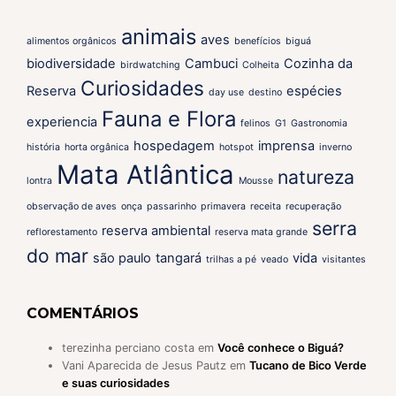
animais
aves
alimentos orgânicos
benefícios
biguá
biodiversidade
Cambuci
Cozinha da
birdwatching
Colheita
Curiosidades
Reserva
espécies
day use
destino
Fauna e Flora
experiencia
felinos
G1
Gastronomia
hospedagem
imprensa
história
horta orgânica
hotspot
inverno
Mata Atlântica
natureza
lontra
Mousse
observação de aves
onça
passarinho
primavera
receita
recuperação
serra
reserva ambiental
reflorestamento
reserva mata grande
do mar
são paulo
tangará
vida
trilhas a pé
veado
visitantes
COMENTÁRIOS
terezinha perciano costa
em
Você conhece o Biguá?
Vani Aparecida de Jesus Pautz
em
Tucano de Bico Verde
e suas curiosidades